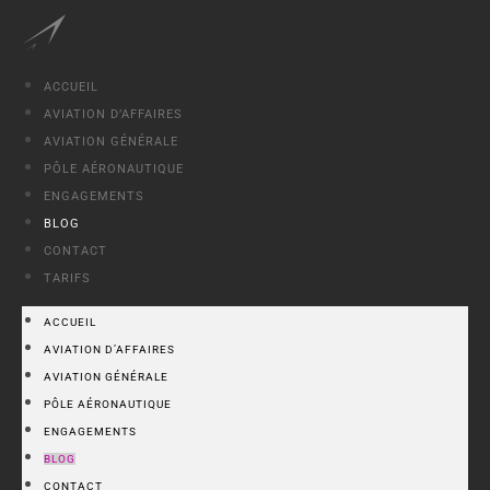
Skip
to
content
ACCUEIL
AVIATION D’AFFAIRES
AVIATION GÉNÉRALE
PÔLE AÉRONAUTIQUE
ENGAGEMENTS
BLOG
CONTACT
TARIFS
ACCUEIL
AVIATION D’AFFAIRES
AVIATION GÉNÉRALE
PÔLE AÉRONAUTIQUE
ENGAGEMENTS
BLOG
CONTACT